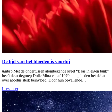
De tijd van het bloeden is voorbij
&nbsp;Met de ondertussen alombekende kreet “Baas in eigen buik”
heeft de actiegroep Dolle Mina vanaf 1970 tot op heden het debat
over abortus sterk beïnvloed. Door hun opvallende…
Lees meer