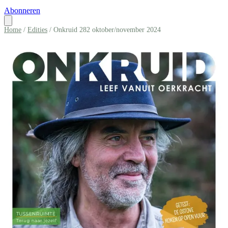
Abonneren
Home
/
Edities
/ Onkruid 282 oktober/november 2024