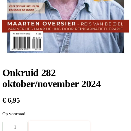
Onkruid 282
oktober/november 2024
€
6,95
Op voorraad
Onkruid
Toevoegen aan winkelwagen
282