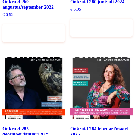
Onkruid 269
Onkruid 280 juni/juli 2024
augustus/september 2022
€
6,95
€
6,95
Toevoegen aan
Toevoegen aan
winkelwagen
winkelwagen
Onkruid 283
Onkruid 284 februari/maart
december/januari 2025
2025