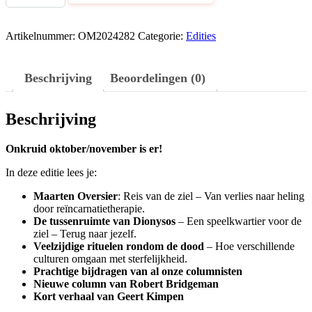
oktober/november
2024
aantal
Artikelnummer:
OM2024282
Categorie:
Edities
Beschrijving
Beoordelingen (0)
Beschrijving
Onkruid oktober/november is er!
In deze editie lees je:
Maarten Oversier
: Reis van de ziel – Van verlies naar heling
door reïncarnatietherapie.
De tussenruimte van Dionysos
– Een speelkwartier voor de
ziel – Terug naar jezelf.
Veelzijdige rituelen rondom de dood
– Hoe verschillende
culturen omgaan met sterfelijkheid.
Prachtige bijdragen van al onze columnisten
Nieuwe column van Robert Bridgeman
Kort verhaal van Geert Kimpen