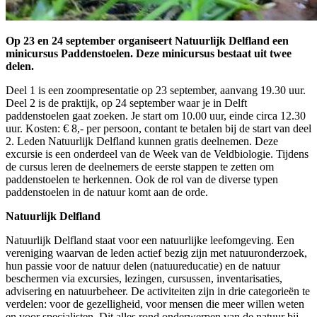
Op 23 en 24 september organiseert Natuurlijk Delfland een
minicursus Paddenstoelen. Deze minicursus bestaat uit twee
delen.
Deel 1 is een zoompresentatie op 23 september, aanvang 19.30 uur.
Deel 2 is de praktijk, op 24 september waar je in Delft
paddenstoelen gaat zoeken. Je start om 10.00 uur, einde circa 12.30
uur. Kosten: € 8,- per persoon, contant te betalen bij de start van deel
2. Leden Natuurlijk Delfland kunnen gratis deelnemen. Deze
excursie is een onderdeel van de Week van de Veldbiologie. Tijdens
de cursus leren de deelnemers de eerste stappen te zetten om
paddenstoelen te herkennen. Ook de rol van de diverse typen
paddenstoelen in de natuur komt aan de orde.
Natuurlijk Delfland
Natuurlijk Delfland staat voor een natuurlijke leefomgeving. Een
vereniging waarvan de leden actief bezig zijn met natuuronderzoek,
hun passie voor de natuur delen (natuureducatie) en de natuur
beschermen via excursies, lezingen, cursussen, inventarisaties,
advisering en natuurbeheer. De activiteiten zijn in drie categorieën te
verdelen: voor de gezelligheid, voor mensen die meer willen weten
en voor specialisten. Dit alles rond onderwerpen van de natuur bij