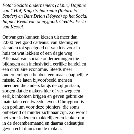
Foto: Sociale ondernemers (v.l.n.r.) Daphne
van ’t Hof, Katja Schuurman (Return to
Sender) en Bart Drion (Moyee) op het Social
Impact Event van ohmygood. Credits: Perla
van Kessel.
Ontvangers kunnen kiezen uit meer dan
2.000 feel good cadeaus: van kleding en
sieraden tot speelgoed en van iets voor in
huis tot wat lekkers of een dagje weg.
Allemaal van sociale ondernemingen die
bijdragen aan inclusiviteit, eerlijke handel en
een circulaire economie. Steeds meer
ondernemingen hebben een maatschappelijke
missie. Ze laten bijvoorbeeld mensen
meedoen die anders langs de zijlijn staan,
zorgen dat de makers hier of ver weg een
eerlijk inkomen krijgen en geven gebruikte
materialen een tweede leven. Ohmygood is
een podium voor deze pioniers, die soms
onbekend of minder zichtbaar zijn. Zo wordt
het voor iedereen makkelijker en leuker om
in de decembermaand en daarna cadeautjes
geven echt duurzaam te maken.