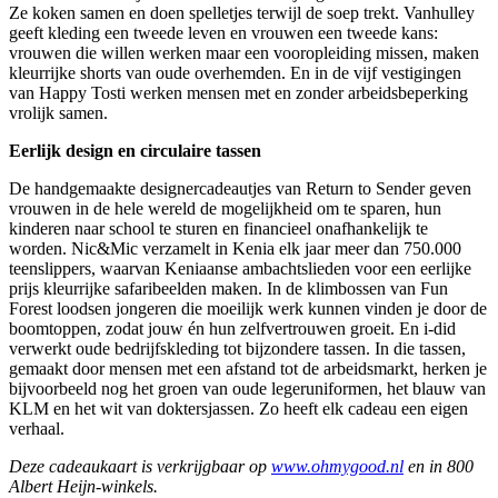
Ze koken samen en doen spelletjes terwijl de soep trekt. Vanhulley
geeft kleding een tweede leven en vrouwen een tweede kans:
vrouwen die willen werken maar een vooropleiding missen, maken
kleurrijke shorts van oude overhemden. En in de vijf vestigingen
van Happy Tosti werken mensen met en zonder arbeidsbeperking
vrolijk samen.
Eerlijk design en circulaire tassen
De handgemaakte designercadeautjes van Return to Sender geven
vrouwen in de hele wereld de mogelijkheid om te sparen, hun
kinderen naar school te sturen en financieel onafhankelijk te
worden. Nic&Mic verzamelt in Kenia elk jaar meer dan 750.000
teenslippers, waarvan Keniaanse ambachtslieden voor een eerlijke
prijs kleurrijke safaribeelden maken. In de klimbossen van Fun
Forest loodsen jongeren die moeilijk werk kunnen vinden je door de
boomtoppen, zodat jouw én hun zelfvertrouwen groeit. En i-did
verwerkt oude bedrijfskleding tot bijzondere tassen. In die tassen,
gemaakt door mensen met een afstand tot de arbeidsmarkt, herken je
bijvoorbeeld nog het groen van oude legeruniformen, het blauw van
KLM en het wit van doktersjassen. Zo heeft elk cadeau een eigen
verhaal.
Deze cadeaukaart is verkrijgbaar op
www.ohmygood.nl
en in 800
Albert Heijn-winkels.