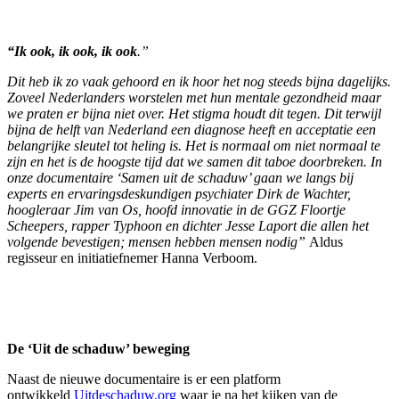
“Ik ook, ik ook, ik ook
.”
Dit heb ik zo vaak gehoord en ik hoor het nog steeds bijna dagelijks.
Zoveel Nederlanders worstelen met hun mentale gezondheid maar
we praten er bijna niet over. Het stigma houdt dit tegen. Dit terwijl
bijna de helft van Nederland een diagnose heeft en acceptatie een
belangrijke sleutel tot heling is. Het is normaal om niet normaal te
zijn en het is de hoogste tijd dat we samen dit taboe doorbreken. In
onze documentaire ‘Samen uit de schaduw’ gaan we langs bij
experts en ervaringsdeskundigen psychiater Dirk de Wachter,
hoogleraar Jim van Os, hoofd innovatie in de GGZ Floortje
Scheepers, rapper Typhoon en dichter Jesse Laport die allen het
volgende bevestigen; mensen hebben mensen nodig”
Aldus
regisseur en initiatiefnemer Hanna Verboom.
De ‘Uit de schaduw’ beweging
Naast de nieuwe documentaire is er een platform
ontwikkeld
Uitdeschaduw.org
waar je na het kijken van de