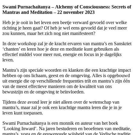
Swami Purnachaitanya –
Alchemy of Consciousness: Secrets of
Mantras and Meditation – 22 november 2023
Heb je je ooit in het leven een beetje verward gevoeld over welke
richting je heen gaat? Of heb je wel eens gevoeld dat je veel meer
zou kunnen, maar het zich nog niet manifesteert?
In deze workshop zal je de kracht ervaren van mantra
’
s en Sanskriet
‘chanten’ en leren hoe je deze en meditatie kunt gebruiken als
effectief middel voor meer rust, energie en focus in je dagelijks
leven.
Mantra’s zijn speciale woorden en klanken die een krachtige impact
hebben op ons lichaam, geest en de omgeving. Alles is opgebouwd
uit energie die op verschillende frequenties trilt en mantra’s zijn één
van de meest effectieve manieren om de kwaliteit van ons
bewustzijn en de omgeving te beïnvloeden.
Tijdens deze avond leer je niet alleen over de wetenschap van
mantra’s, maar zal je ook een krachtige mantra leren die je in je
leven kunt toepassen.
Swami Purnachaitanya is een monnik en auteur van het boek
‘Looking Inward’. Na jaren bestuderen en beoefenen van meditatie,
mantra’s, yoga en de eeuwenoude wijsheid van de Vedische traditie