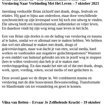
Verslaving Naar Verbinding Met Het Leven – 7 oktober 2023
Jarenlang verdoofde Brian zichzelf met drank, drugs, festivals en
relaties. Hij gaat er bijna aan onderdoor, maar door verschillende
synchroniciteit op zijn levenspad weet hij toch een uitweg te vinden.
Die uitweg biedt een transformerend, authentieker en vrijer leven.
En daardoor vindt hij zijn weg terug naar leven in het licht.
Een van Brian zijn doelen is om de lading van verslaving en trauma
af te halen, omdat we er allemaal mee te maken hebben. We hebben
dan wel niet allemaal te maken met drank, drugs of
gokverslavingen, maar wat dacht je van eten, social media, hard
werken en vasthouden aan negatieve gedachtenpatronen? Wanneer
je een middel van buitenaf gebruikt om iets in jezelf weg te stoppen
(lees te willen verdoven) dan heb je al te maken met
verdovingsgedrag. En dan maakt het niet uit of dat met drank, drugs,
werk, sport, voeding, roken, social media of met gedachten is.
Deze avond gaan we de diepte in. We combineren trauma en
verslaving met de drie bouwstenen Bewustwording, Transformatie
en Manifestatie om tot verandering en groei te komen.
Vilna van Betten – Ervaar Je Zelfhelende Kracht – 19 oktober