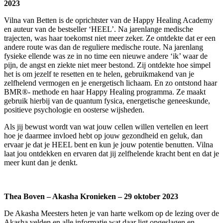
2023
Vilna van Betten is de oprichtster van de Happy Healing Academy
en auteur van de bestseller ‘HEEL’. Na jarenlange medische
trajecten, was haar toekomst niet meer zeker. Ze ontdekte dat er een
andere route was dan de reguliere medische route. Na jarenlang
fysieke ellende was ze in no time een nieuwe andere ‘ik’ waar de
pijn, de angst en ziekte niet meer bestond. Zij ontdekte hoe simpel
het is om jezelf te resetten en te helen, gebruikmakend van je
zelfhelend vermogen en je energetisch lichaam. En zo ontstond haar
BMR®- methode en haar Happy Healing programma. Ze maakt
gebruik hierbij van de quantum fysica, energetische geneeskunde,
positieve psychologie en oosterse wijsheden.
Als jij bewust wordt van wat jouw cellen willen vertellen en leert
hoe je daarmee invloed hebt op jouw gezondheid en geluk, dan
ervaar je dat je HEEL bent en kun je jouw potentie benutten. Vilna
laat jou ontdekken en ervaren dat jij zelfhelende kracht bent en dat je
meer kunt dan je denkt.
Thea Boven – Akasha Kronieken – 29 oktober 2023
De Akasha Meesters heten je van harte welkom op de lezing over de
Akasha velden en alle informatie wat daar ligt opgeslagen en