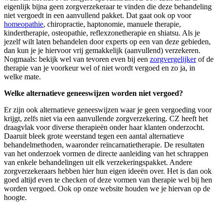
eigenlijk bijna geen zorgverzekeraar te vinden die deze behandeling
niet vergoedt in een aanvullend pakket. Dat gaat ook op voor
homeopathie
, chiropractie, haptonomie, manuele therapie,
kindertherapie, osteopathie, reflexzonetherapie en shiatsu. Als je
jezelf wilt laten behandelen door experts op een van deze gebieden,
dan kun je je hiervoor vrij gemakkelijk (aanvullend) verzekeren.
Nogmaals: bekijk wel van tevoren even bij een
zorgvergelijker
of de
therapie van je voorkeur wel of niet wordt vergoed en zo ja, in
welke mate.
Welke alternatieve geneeswijzen worden niet vergoed?
Er zijn ook alternatieve geneeswijzen waar je geen vergoeding voor
krijgt, zelfs niet via een aanvullende zorgverzekering. CZ heeft het
draagvlak voor diverse therapieën onder haar klanten onderzocht.
Daaruit bleek grote weerstand tegen een aantal alternatieve
behandelmethoden, waaronder reïncarnatietherapie. De resultaten
van het onderzoek vormen de directe aanleiding van het schrappen
van enkele behandelingen uit elk verzekeringspakket. Andere
zorgverzekeraars hebben hier hun eigen ideeën over. Het is dan ook
goed altijd even te checken of deze vormen van therapie wel bij hen
worden vergoed. Ook op onze website houden we je hiervan op de
hoogte.