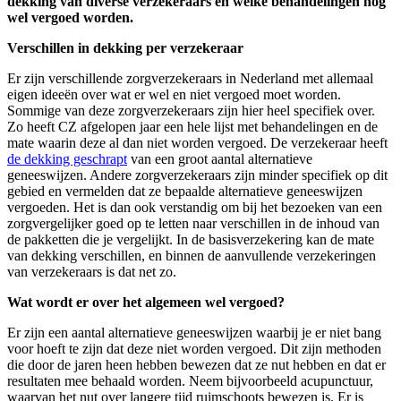
dekking van diverse verzekeraars en welke behandelingen nog
wel vergoed worden.
Verschillen in dekking per verzekeraar
Er zijn verschillende zorgverzekeraars in Nederland met allemaal
eigen ideeën over wat er wel en niet vergoed moet worden.
Sommige van deze zorgverzekeraars zijn hier heel specifiek over.
Zo heeft CZ afgelopen jaar een hele lijst met behandelingen en de
mate waarin deze al dan niet worden vergoed. De verzekeraar heeft
de dekking geschrapt
van een groot aantal alternatieve
geneeswijzen. Andere zorgverzekeraars zijn minder specifiek op dit
gebied en vermelden dat ze bepaalde alternatieve geneeswijzen
vergoeden. Het is dan ook verstandig om bij het bezoeken van een
zorgvergelijker goed op te letten naar verschillen in de inhoud van
de pakketten die je vergelijkt. In de basisverzekering kan de mate
van dekking verschillen, en binnen de aanvullende verzekeringen
van verzekeraars is dat net zo.
Wat wordt er over het algemeen wel vergoed?
Er zijn een aantal alternatieve geneeswijzen waarbij je er niet bang
voor hoeft te zijn dat deze niet worden vergoed. Dit zijn methoden
die door de jaren heen hebben bewezen dat ze nut hebben en dat er
resultaten mee behaald worden. Neem bijvoorbeeld acupunctuur,
waarvan het nut over langere tijd ruimschoots bewezen is. Er is