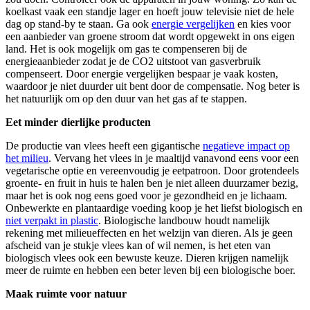
koelkast vaak een standje lager en hoeft jouw televisie niet de hele
dag op stand-by te staan. Ga ook
energie vergelijken
en kies voor
een aanbieder van groene stroom dat wordt opgewekt in ons eigen
land. Het is ook mogelijk om gas te compenseren bij de
energieaanbieder zodat je de CO2 uitstoot van gasverbruik
compenseert. Door energie vergelijken bespaar je vaak kosten,
waardoor je niet duurder uit bent door de compensatie. Nog beter is
het natuurlijk om op den duur van het gas af te stappen.
Eet minder dierlijke producten
De productie van vlees heeft een gigantische
negatieve impact op
het milieu
. Vervang het vlees in je maaltijd vanavond eens voor een
vegetarische optie en vereenvoudig je eetpatroon. Door grotendeels
groente- en fruit in huis te halen ben je niet alleen duurzamer bezig,
maar het is ook nog eens goed voor je gezondheid en je lichaam.
Onbewerkte en plantaardige voeding koop je het liefst biologisch en
niet verpakt in plastic
. Biologische landbouw houdt namelijk
rekening met milieueffecten en het welzijn van dieren. Als je geen
afscheid van je stukje vlees kan of wil nemen, is het eten van
biologisch vlees ook een bewuste keuze. Dieren krijgen namelijk
meer de ruimte en hebben een beter leven bij een biologische boer.
Maak ruimte voor natuur