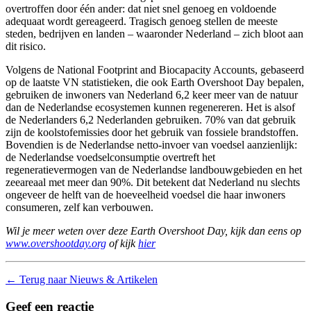
overtroffen door één ander: dat niet snel genoeg en voldoende
adequaat wordt gereageerd. Tragisch genoeg stellen de meeste
steden, bedrijven en landen – waaronder Nederland – zich bloot aan
dit risico.
Volgens de National Footprint and Biocapacity Accounts, gebaseerd
op de laatste VN statistieken, die ook Earth Overshoot Day bepalen,
gebruiken de inwoners van Nederland 6,2 keer meer van de natuur
dan de Nederlandse ecosystemen kunnen regenereren. Het is alsof
de Nederlanders 6,2 Nederlanden gebruiken. 70% van dat gebruik
zijn de koolstofemissies door het gebruik van fossiele brandstoffen.
Bovendien is de Nederlandse netto-invoer van voedsel aanzienlijk:
de Nederlandse voedselconsumptie overtreft het
regeneratievermogen van de Nederlandse landbouwgebieden en het
zeeareaal met meer dan 90%. Dit betekent dat Nederland nu slechts
ongeveer de helft van de hoeveelheid voedsel die haar inwoners
consumeren, zelf kan verbouwen.
Wil je meer weten over deze Earth Overshoot Day, kijk dan eens op
www.overshootday.org
of kijk
hier
←
Terug naar Nieuws & Artikelen
Geef een reactie