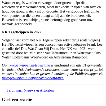
Wanneer tegels worden vervangen door groen, helpt dit
wateroverlast te verminderen, biedt het koelte in tijden van hitte en
houdt de grond water vast bij droogte. Het vergroot de leefruimte
voor planten en dieren en draagt zo bij aan de biodiversiteit.
Bovendien is een nabije groene leefomgeving goed voor onze
mentale gezondheid.
NK Tegelwippen in 2022
Volgend jaar komt het NK Tegelwippen zeker terug (data volgen).
Het NK Tegelwippen is een concept van activatiebureau Frank Lee
en collectief Dus Wat Gaan Wij Doen. Het NK van 2021 werd
gesteund door het Ministerie van Infrastructuur en Waterstaat, Ons
Water, Rotterdams WeerWoord en Amsterdam Rainproof.
Op
nk-tegelwippen.nl/tegelstand
is eindstand van alle 81 gemeenten
te vinden. Ook deelnemende bewoners maken kans op een prijs: tot
en met 10 oktober kan er gestemd worden op de Publiekswipper via
nk-tegelwippen.nl/wipper-van-de-maand
.
←
Terug naar Nieuws & Artikelen
Geef een reactie