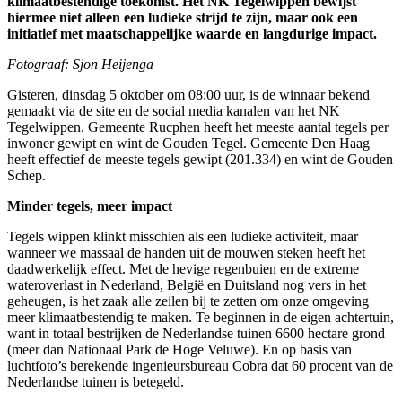
klimaatbestendige toekomst. Het NK Tegelwippen bewijst
hiermee niet alleen een ludieke strijd te zijn, maar ook een
initiatief met maatschappelijke waarde en langdurige impact.
Fotograaf: Sjon Heijenga
Gisteren, dinsdag 5 oktober om 08:00 uur, is de winnaar bekend
gemaakt via de site en de social media kanalen van het NK
Tegelwippen. Gemeente Rucphen heeft het meeste aantal tegels per
inwoner gewipt en wint de Gouden Tegel. Gemeente Den Haag
heeft effectief de meeste tegels gewipt (201.334) en wint de Gouden
Schep.
Minder tegels, meer impact
Tegels wippen klinkt misschien als een ludieke activiteit, maar
wanneer we massaal de handen uit de mouwen steken heeft het
daadwerkelijk effect. Met de hevige regenbuien en de extreme
wateroverlast in Nederland, België en Duitsland nog vers in het
geheugen, is het zaak alle zeilen bij te zetten om onze omgeving
meer klimaatbestendig te maken. Te beginnen in de eigen achtertuin,
want in totaal bestrijken de Nederlandse tuinen 6600 hectare grond
(meer dan Nationaal Park de Hoge Veluwe). En op basis van
luchtfoto’s berekende ingenieursbureau Cobra dat 60 procent van de
Nederlandse tuinen is betegeld.