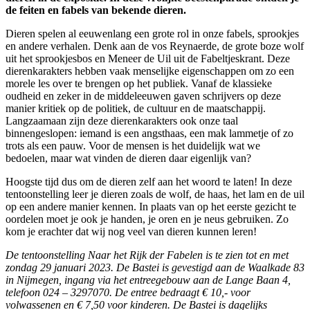
de feiten en fabels van bekende dieren.
Dieren spelen al eeuwenlang een grote rol in onze fabels, sprookjes
en andere verhalen. Denk aan de vos Reynaerde, de grote boze wolf
uit het sprookjesbos en Meneer de Uil uit de Fabeltjeskrant. Deze
dierenkarakters hebben vaak menselijke eigenschappen om zo een
morele les over te brengen op het publiek. Vanaf de klassieke
oudheid en zeker in de middeleeuwen gaven schrijvers op deze
manier kritiek op de politiek, de cultuur en de maatschappij.
Langzaamaan zijn deze dierenkarakters ook onze taal
binnengeslopen: iemand is een angsthaas, een mak lammetje of zo
trots als een pauw. Voor de mensen is het duidelijk wat we
bedoelen, maar wat vinden de dieren daar eigenlijk van?
Hoogste tijd dus om de dieren zelf aan het woord te laten! In deze
tentoonstelling leer je dieren zoals de wolf, de haas, het lam en de uil
op een andere manier kennen. In plaats van op het eerste gezicht te
oordelen moet je ook je handen, je oren en je neus gebruiken. Zo
kom je erachter dat wij nog veel van dieren kunnen leren!
De tentoonstelling Naar het Rijk der Fabelen is te zien tot en met
zondag 29 januari 2023. De Bastei is gevestigd aan de Waalkade 83
in Nijmegen, ingang via het entreegebouw aan de Lange Baan 4,
telefoon 024 – 3297070. De entree bedraagt € 10,- voor
volwassenen en € 7,50 voor kinderen. De Bastei is dagelijks