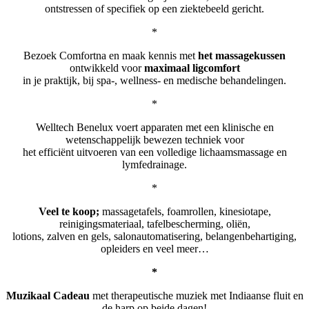
ontstressen of specifiek op een ziektebeeld gericht.
*
Bezoek Comfortna en maak kennis met
het massagekussen
ontwikkeld voor
maximaal ligcomfort
in je praktijk, bij spa-, wellness- en medische behandelingen.
*
Welltech Benelux voert apparaten met een klinische en
wetenschappelijk bewezen techniek voor
het efficiënt uitvoeren van een volledige lichaamsmassage en
lymfedrainage.
*
Veel te koop;
massagetafels, foamrollen, kinesiotape,
reinigingsmateriaal, tafelbescherming, oliën,
lotions, zalven en gels, salonautomatisering, belangenbehartiging,
opleiders en veel meer…
*
Muzikaal Cadeau
met therapeutische muziek met Indiaanse fluit en
de harp op beide dagen!