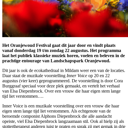
Het Oranjewoud Festival gaat dit jaar door en vindt plaats
vanaf donderdag 19 t/m zondag 22 augustus. Het programma
laat het publiek klassieke muziek horen, voelen en beleven in de
prachtige entourage van Landschapspark Oranjewoud.
Dit jaar is ook de ecokathedraal in Mildam weer een van de locaties.
Daar staat de muzikale voorstelling
Inner Voice
op 20 en 22
augustus (vier keer) geprogrammeerd. De voorstelling is door Cora
Burggraaf speciaal voor deze plek gemaakt, en vertelt het verhaal
van Elsa Diepenbrock. Over een vrouw die haar eigen stem lange
tijd liet verstommen….
Inner Voice is een muzikale voorstelling over een vrouw die haar
eigen stem lange tijd liet verstommen. Als echtgenote van de
beroemde componist Alphons Diepenbrock die alle aandacht
opeiste, viel Elsa Diepenbrock langzaamaan stil. Ook al hielp zij als
stottertherapeut anderen juist te praten en sprak zij met gemak in drie