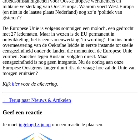
arbeidsomstandigheden voor Oost-Europese werknemers en
militaire versterking van Oost-Europa. Waarom voert West-Europa
(en niet in de laatste plaats Nederland) nog zo’n ‘politiek van
gisteren’?
De Europese Unie is volgens sommigen een moloch, een gedrocht
met 27 ledematen. Maar in wezen is de EU permanent in
ontwikkeling; het is een samenwerking ‘in wording’. Poetins brute
overmeestering van de Oekraïne leidde in eerste instantie tot snelle
eensgezindheid onder de landen die momenteel de Europese Unie
vormen. Sancties tegen Rusland volgden direct. Maar
eensgezindheid is nog geen integratie. Nu de oorlog aan onze
Europese Oostgrens langer duurt rijst de vraag: hoe zal de Unie van
morgen eruitzien?
Kijk
hier
voor de aflevering.
←
Terug naar Nieuws & Artikelen
Geef een reactie
Je moet
ingelogd zijn op
om een reactie te plaatsen.