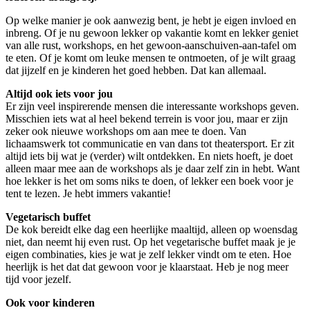
Op welke manier je ook aanwezig bent, je hebt je eigen invloed en
inbreng. Of je nu gewoon lekker op vakantie komt en lekker geniet
van alle rust, workshops, en het gewoon-aanschuiven-aan-tafel om
te eten. Of je komt om leuke mensen te ontmoeten, of je wilt graag
dat jijzelf en je kinderen het goed hebben. Dat kan allemaal.
Altijd ook iets voor jou
Er zijn veel inspirerende mensen die interessante workshops geven.
Misschien iets wat al heel bekend terrein is voor jou, maar er zijn
zeker ook nieuwe workshops om aan mee te doen. Van
lichaamswerk tot communicatie en van dans tot theatersport. Er zit
altijd iets bij wat je (verder) wilt ontdekken. En niets hoeft, je doet
alleen maar mee aan de workshops als je daar zelf zin in hebt. Want
hoe lekker is het om soms niks te doen, of lekker een boek voor je
tent te lezen. Je hebt immers vakantie!
Vegetarisch buffet
De kok bereidt elke dag een heerlijke maaltijd, alleen op woensdag
niet, dan neemt hij even rust. Op het vegetarische buffet maak je je
eigen combinaties, kies je wat je zelf lekker vindt om te eten. Hoe
heerlijk is het dat dat gewoon voor je klaarstaat. Heb je nog meer
tijd voor jezelf.
Ook voor kinderen