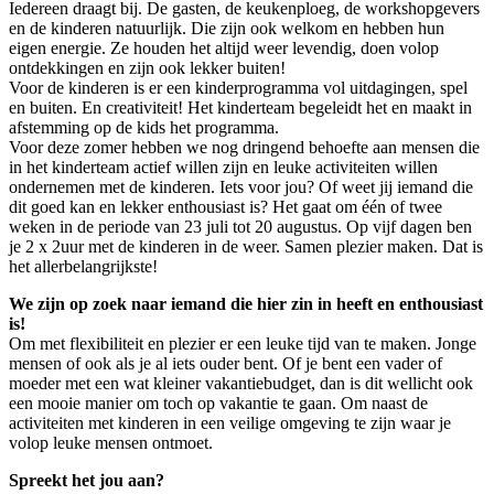
Iedereen draagt bij. De gasten, de keukenploeg, de workshopgevers
en de kinderen natuurlijk. Die zijn ook welkom en hebben hun
eigen energie. Ze houden het altijd weer levendig, doen volop
ontdekkingen en zijn ook lekker buiten!
Voor de kinderen is er een kinderprogramma vol uitdagingen, spel
en buiten. En creativiteit! Het kinderteam begeleidt het en maakt in
afstemming op de kids het programma.
Voor deze zomer hebben we nog dringend behoefte aan mensen die
in het kinderteam actief willen zijn en leuke activiteiten willen
ondernemen met de kinderen. Iets voor jou? Of weet jij iemand die
dit goed kan en lekker enthousiast is? Het gaat om één of twee
weken in de periode van 23 juli tot 20 augustus. Op vijf dagen ben
je 2 x 2uur met de kinderen in de weer. Samen plezier maken. Dat is
het allerbelangrijkste!
We zijn op zoek naar iemand die hier zin in heeft en enthousiast
is!
Om met flexibiliteit en plezier er een leuke tijd van te maken. Jonge
mensen of ook als je al iets ouder bent. Of je bent een vader of
moeder met een wat kleiner vakantiebudget, dan is dit wellicht ook
een mooie manier om toch op vakantie te gaan. Om naast de
activiteiten met kinderen in een veilige omgeving te zijn waar je
volop leuke mensen ontmoet.
Spreekt het jou aan?