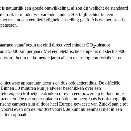
t is natuurlijk een goede ontwikkeling, al zou dit wellicht de standaard
– ook in minder welvarende landen. Het blijft echter bij een
 het restant aan een liefdadigheidsinstelling geeft. Als we het, steeds
mpenseren.
aarmee vanaf begin tot eind direct veel minder CO
-uitstoot
2
 van 15.000 km per jaar? Met een elektrische camper is dit slechts 900
ied wordt het in de komende jaren alleen maar nóg comfortabeler en
e nieuwste apparatuur, accu’s en dus ook actieradius. De officiële
. Binnen 30 minuten kun je alweer beschikken over een
strekken, een koffietje te drinken of even een powernap te doen in je
l opzoeken. De e-camper opladen op de kampeerplaats is ook mogelijk,
trische campers zijn al door heel Europa geweest; van Zuid-Spanje tot
et vooral even om de
mindset
vooraf. Je kunt nu eenmaal niet in één
aarlem ophaalt”.