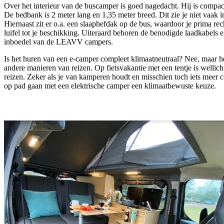
Over het interieur van de buscamper is goed nagedacht. Hij is compac
De bedbank is 2 meter lang en 1,35 meter breed. Dit zie je niet vaak 
Hiernaast zit er o.a. een slaaphefdak op de bus, waardoor je prima rec
luifel tot je beschikking. Uiteraard behoren de benodigde laadkabels 
inboedel van de LEAVV campers.
Is het huren van een e-camper compleet klimaatneutraal? Nee, maar he
andere manieren van reizen. Op fietsvakantie met een tentje is welli
reizen. Zeker als je van kamperen houdt en misschien toch iets meer co
op pad gaan met een elektrische camper een klimaatbewuste keuze.