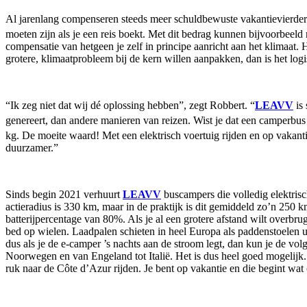
Al jarenlang compenseren steeds meer schuldbewuste vakantievierd
moeten zijn als je een reis boekt. Met dit bedrag kunnen bijvoorbee
compensatie van hetgeen je zelf in principe aanricht aan het klimaat. He
grotere, klimaatprobleem bij de kern willen aanpakken, dan is het lo
“Ik zeg niet dat wij dé oplossing hebben”, zegt Robbert. “
LEAVV
is 
genereert, dan andere manieren van reizen. Wist je dat een camperbus
kg. De moeite waard! Met een elektrisch voertuig rijden en op vakanti
duurzamer.”
Sinds begin 2021 verhuurt
LEAVV
buscampers die volledig elektrisc
actieradius is 330 km, maar in de praktijk is dit gemiddeld zo’n 25
batterijpercentage van 80%. Als je al een grotere afstand wilt overbru
bed op wielen. Laadpalen schieten in heel Europa als paddenstoelen u
dus als je de e-camper ’s nachts aan de stroom legt, dan kun je de vo
Noorwegen en van Engeland tot Italië. Het is dus heel goed mogelijk.
ruk naar de Côte d’Azur rijden. Je bent op vakantie en die begint wa