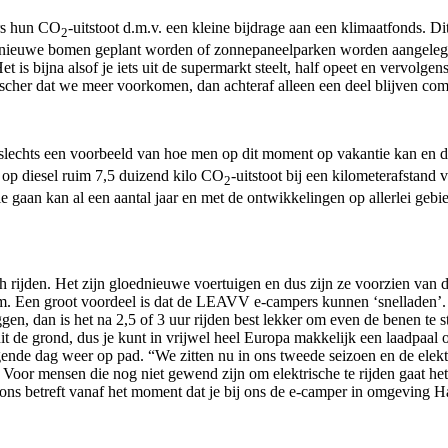
ers hun CO
-uitstoot d.m.v. een kleine bijdrage aan een klimaatfonds. Di
2
ld nieuwe bomen geplant worden of zonnepaneelparken worden aangelegd 
t is bijna alsof je iets uit de supermarkt steelt, half opeet en vervolgens
gischer dat we meer voorkomen, dan achteraf alleen een deel blijven co
slechts een voorbeeld van hoe men op dit moment op vakantie kan en d
 op diesel ruim 7,5 duizend kilo CO
-uitstoot bij een kilometerafstand
2
e gaan kan al een aantal jaar en met de ontwikkelingen op allerlei geb
h rijden. Het zijn gloednieuwe voertuigen en dus zijn ze voorzien van d
0 km. Een groot voordeel is dat de LEAVV e-campers kunnen ‘snelladen’
ggen, dan is het na 2,5 of 3 uur rijden best lekker om even de benen te 
it de grond, dus je kunt in vrijwel heel Europa makkelijk een laadpaa
lgende dag weer op pad. “We zitten nu in ons tweede seizoen en de elek
 Voor mensen die nog niet gewend zijn om elektrische te rijden gaat h
t ons betreft vanaf het moment dat je bij ons de e-camper in omgeving H