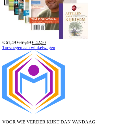
Oorspronkelijke
Huidige
€
61,49
€
61,49
€
42,50
prijs
prijs
Toevoegen aan winkelwagen
was:
is:
€ 61,49.
€ 42,50.
VOOR WIE VERDER KIJKT DAN VANDAAG