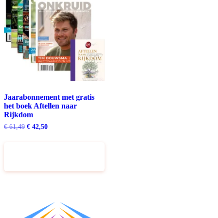
Jaarabonnement met gratis
het boek Aftellen naar
Rijkdom
Oorspronkelijke
Huidige
€
61,49
€
42,50
prijs
prijs
was:
is:
€ 61,49.
€ 42,50.
Toevoegen aan
winkelwagen