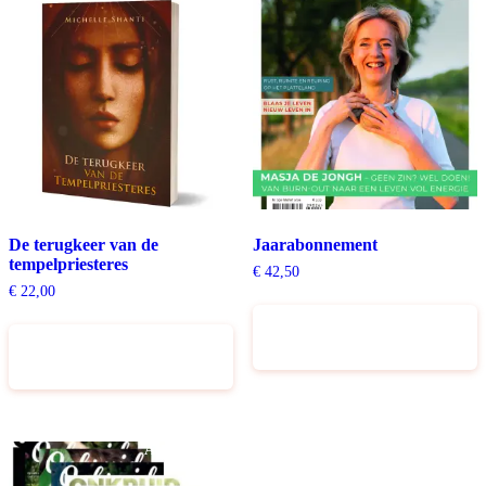
De terugkeer van de
Jaarabonnement
tempelpriesteres
€
42,50
€
22,00
Toevoegen aan
Toevoegen aan
winkelwagen
winkelwagen
Aanbieding!