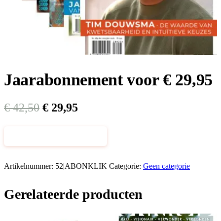
Jaarabonnement voor € 29,95
Oorspronkelijke
Huidige
€
42,50
€
29,95
prijs
prijs
Jaarabonnement
was:
is:
Toevoegen aan winkelwagen
voor
€ 42,50.
€ 29,95.
€
29,95
aantal
Artikelnummer:
52|ABONKLIK
Categorie:
Geen categorie
Gerelateerde producten