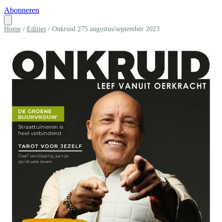
Abonneren
Home
/
Edities
/ Onkruid 275 augustus/september 2023