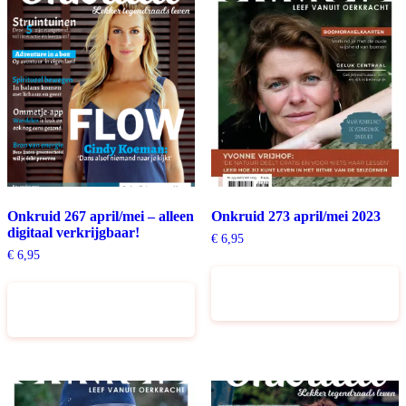
Onkruid 267 april/mei – alleen
Onkruid 273 april/mei 2023
digitaal verkrijgbaar!
€
6,95
€
6,95
Toevoegen aan
Toevoegen aan
winkelwagen
winkelwagen