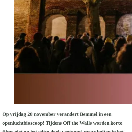
Op vrijdag 28 november verandert Bemmel in een
openluchtbioscoop! Tijdens Off the Walls worden korte
films niet op het witte doek vertoond, maar buiten ín het