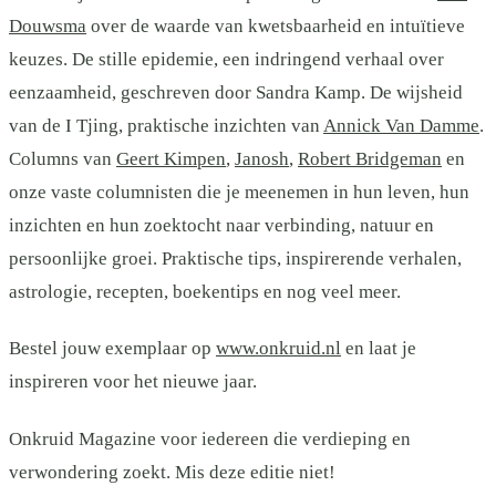
Douwsma
over de waarde van kwetsbaarheid en intuïtieve
keuzes. De stille epidemie, een indringend verhaal over
eenzaamheid, geschreven door Sandra Kamp. De wijsheid
van de I Tjing, praktische inzichten van
Annick Van Damme
.
Columns van
Geert Kimpen
,
Janosh
,
Robert Bridgeman
en
onze vaste columnisten die je meenemen in hun leven, hun
inzichten en hun zoektocht naar verbinding, natuur en
persoonlijke groei. Praktische tips, inspirerende verhalen,
astrologie, recepten, boekentips en nog veel meer.
Bestel jouw exemplaar op
www.onkruid.nl
en laat je
inspireren voor het nieuwe jaar.
Onkruid Magazine voor iedereen die verdieping en
verwondering zoekt. Mis deze editie niet!